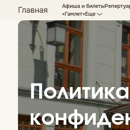
Афиша и билеты
Репертуа
Главная
«Гамлет»
Еще
Политика
конфиде