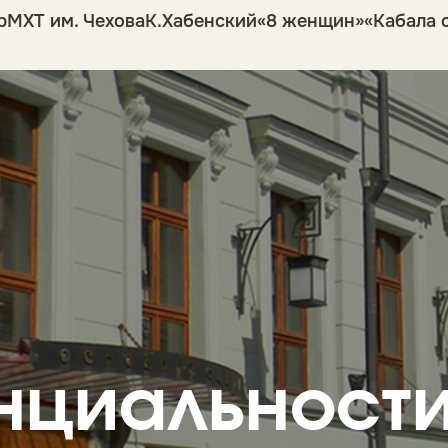
р
МХТ им. Чехова
К.Хабенский
«8 женщин»
«Кабала 
нциальност