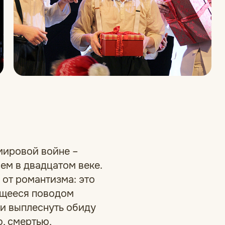
 мировой войне –
м в двадцатом веке.
 от романтизма: это
ющееся поводом
 и выплеснуть обиду
ю, смертью,