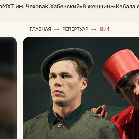
р
МХТ им. Чехова
К.Хабенский
«8 женщин»
«Кабала 
ГЛАВНАЯ
РЕПЕРТУАР
19.14