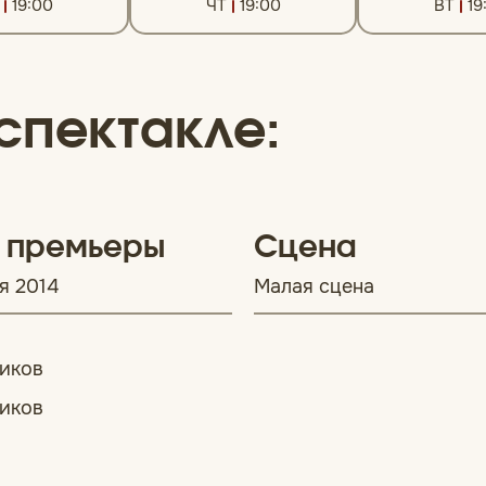
19:00
ЧТ
19:00
ВТ
19
спектакле:
 премьеры
Сцена
я 2014
Малая сцена
иков
иков