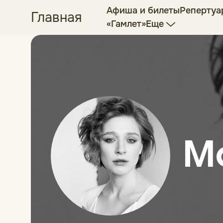
Афиша и билеты
Репертуа
Главная
«Гамлет»
Еще
М