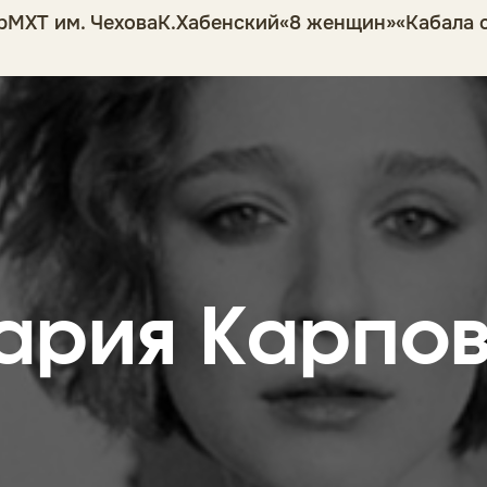
р
МХТ им. Чехова
К.Хабенский
«8 женщин»
«Кабала 
ария Карпо