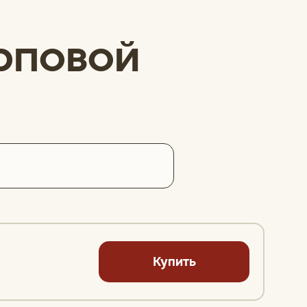
рповой
Купить