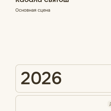
Кабала святош
Основная сцена
2026