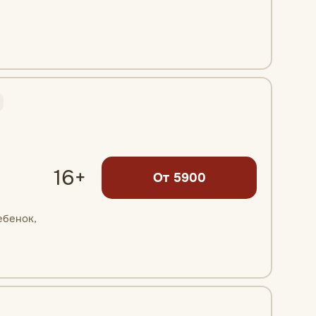
16+
От 5900
ебенок,