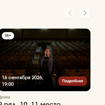
16+
П
16 сентября 2026,
Подробнее
5 
19:00
Драма
Коме