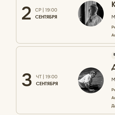
2
СР | 19:00
М
СЕНТЯБРЯ
Р
А
3
ЧТ | 19:00
М
СЕНТЯБРЯ
Р
А
Д