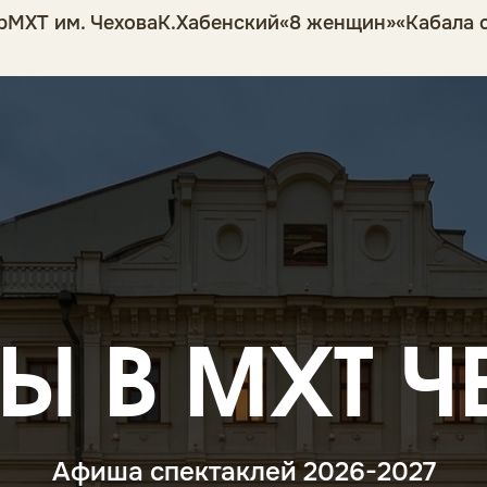
р
МХТ им. Чехова
К.Хабенский
«8 женщин»
«Кабала 
Ы В МХТ 
Афиша спектаклей 2026-2027