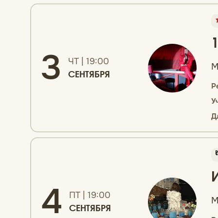
3
ЧТ | 19:00
М
СЕНТЯБРЯ
Р
У
Д
4
ПТ | 19:00
М
СЕНТЯБРЯ