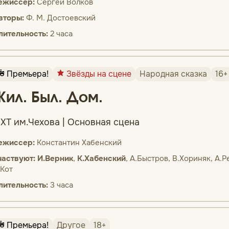
ежиссер:
Сергей Волков
вторы:
Ф. М. Достоевский
лительность:
2 часа
Премьера!
Звёзды на сцене
Народная сказка
16+
Жил. Был. Дом.
ХТ им.Чехова | Основная сцена
ежиссер:
Константин Хабенский
частвуют:
И.
Верник
,
К.
Хабенский
, А.Быстров, В.Хориняк, А.Р
.Кот
лительность:
3 часа
Премьера!
Другое
18+