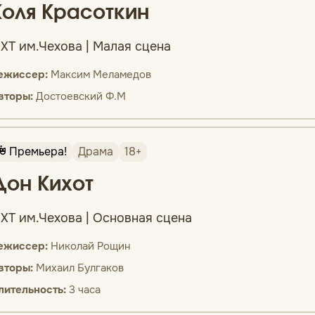
Коля Красоткин
ХТ им.Чехова | Малая сцена
ежиссер:
Максим Меламедов
вторы:
Достоевский Ф.М
Премьера!
Драма
18+
Дон Кихот
ХТ им.Чехова | Основная сцена
ежиссер:
Николай Рощин
вторы:
Михаил Булгаков
лительность:
3 часа