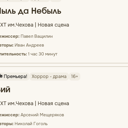
Пыль да Небыль
ХТ им.Чехова | Новая сцена
ежиссер:
Павел Ващилин
вторы:
Иван Андреев
лительность:
1 час 30 минут
Премьера!
Хоррор - драма
16+
Вий
ХТ им.Чехова | Новая сцена
ежиссер:
Арсений Мещеряков
вторы:
Николай Гоголь