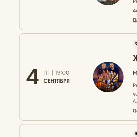
Р
А
Д
4
ПТ | 19:00
М
СЕНТЯБРЯ
Р
У
А
Д