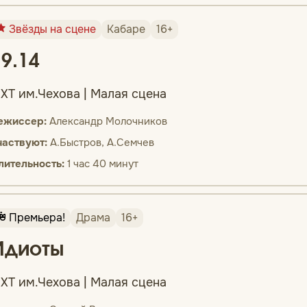
Звёзды на сцене
Кабаре
16+
19.14
ХТ им.Чехова | Малая сцена
ежиссер:
Александр Молочников
частвуют:
А.Быстров, А.Семчев
лительность:
1 час 40 минут
Премьера!
Драма
16+
Идиоты
ХТ им.Чехова | Малая сцена