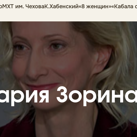
р
МХТ им. Чехова
К.Хабенский
«8 женщин»
«Кабала 
ария Зорин