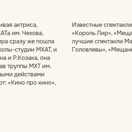
ивая актриса,
Известные спектакли
АТа им. Чехова,
«Король Лир», «Меща
ьера сразу же пошла
лучшие спектакли Ма
колы-студии МХАТ, и
Головлевы», «Мещане
а и Р.Козака, она
тав труппы МХТ им.
ьными действами
от: «Кино про кино»,