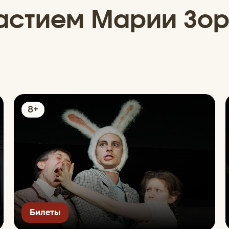
частием Марии Зор
8+
Билеты