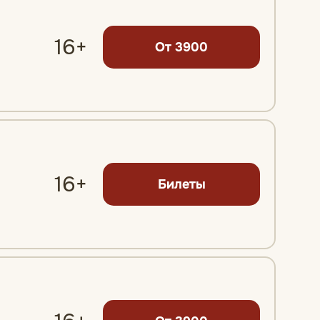
16+
От 3900
16+
Билеты