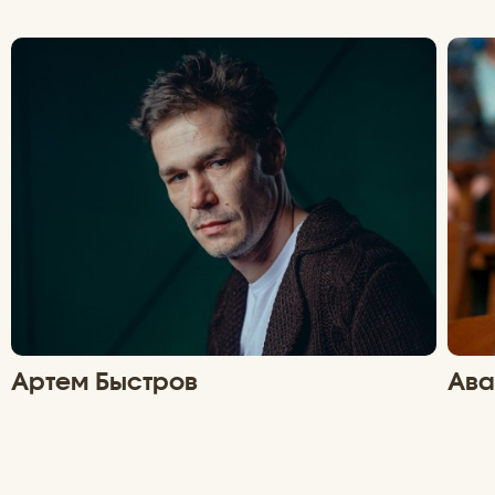
Артем Быстров
Ава